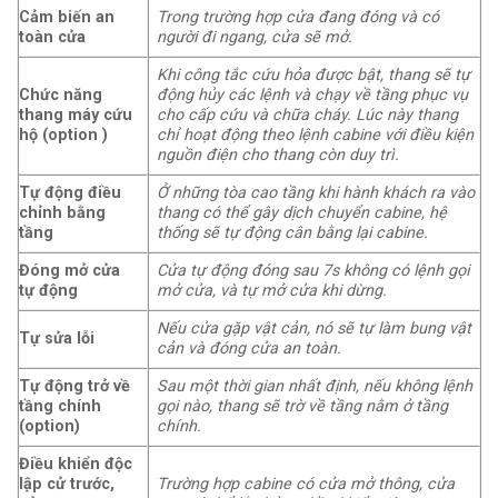
Cảm biến an
Trong trường hợp cửa đang đóng và có
toàn cửa
người đi ngang, cửa sẽ mở.
Khi công tắc cứu hỏa được bật, thang sẽ tự
Chức năng
động hủy các lệnh và chạy về tầng phục vụ
thang máy cứu
cho cấp cứu và chữa cháy. Lúc này thang
hộ (option )
chỉ hoạt động theo lệnh cabine với điều kiện
nguồn điện cho thang còn duy trì.
Tự động điều
Ở những tòa cao tầng khi hành khách ra vào
chỉnh bằng
thang có thể gây dịch chuyển cabine, hệ
tầng
thống sẽ tự động cân bằng lại cabine.
Đóng mở cửa
Cửa tự động đóng sau 7s không có lệnh gọi
tự động
mở cửa, và tự mở cửa khi dừng.
Nếu cửa gặp vật cản, nó sẽ tự làm bung vật
Tự sửa lỗi
cản và đóng cửa an toàn.
Tự động trở về
Sau một thời gian nhất định, nếu không lệnh
tầng chính
gọi nào, thang sẽ trờ về tầng nằm ở tầng
(option)
chính.
Điều khiển độc
lập cử trước,
Trường hợp cabine có cửa mở thông, cửa