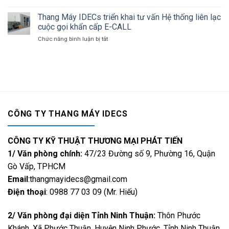
sống
Ninh
Điểm
Của
Thuận
nhấn
Thang Máy IDECs triển khai tư vấn Hệ thống liên lạc
Sự
kiến
Thịnh
cuộc gọi khẩn cấp E-CALL
trúc
Vượng
Chức năng bình luận bị tắt
ở
tại
Và
Thang
phố
Đẳng
Máy
đi
Cấp
IDECs
bộ
triển
thương
khai
mại
tư
Royal
vấn
Vạn
Hệ
Phúc
CÔNG TY THANG MÁY IDECS
thống
liên
lạc
CÔNG TY KỸ THUẬT THƯƠNG MẠI PHÁT TIẾN
cuộc
gọi
1/ Văn phòng chính:
47/23 Đường số 9, Phường 16, Quận
khẩn
Gò Vấp, TPHCM
cấp
Email
:thangmayidecs@gmail.com
E-
CALL
Điện thoại
: 0988 77 03 09 (Mr. Hiếu)
2/ Văn phòng đại diện Tỉnh Ninh Thuận:
Thôn Phước
Khánh, Xã Phước Thuận, Huyện Ninh Phước, Tỉnh Ninh Thuận.