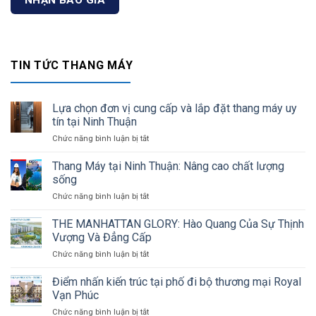
TIN TỨC THANG MÁY
Lựa chọn đơn vị cung cấp và lắp đặt thang máy uy
tín tại Ninh Thuận
Chức năng bình luận bị tắt
ở
Lựa
chọn
Thang Máy tại Ninh Thuận: Nâng cao chất lượng
đơn
sống
vị
Chức năng bình luận bị tắt
ở
cung
Thang
cấp
Máy
THE MANHATTAN GLORY: Hào Quang Của Sự Thịnh
và
tại
lắp
Vượng Và Đẳng Cấp
Ninh
đặt
Chức năng bình luận bị tắt
ở
Thuận:
thang
THE
Nâng
máy
MANHATTAN
Điểm nhấn kiến trúc tại phố đi bộ thương mại Royal
cao
uy
GLORY:
chất
Vạn Phúc
tín
Hào
lượng
tại
Chức năng bình luận bị tắt
ở
Quang