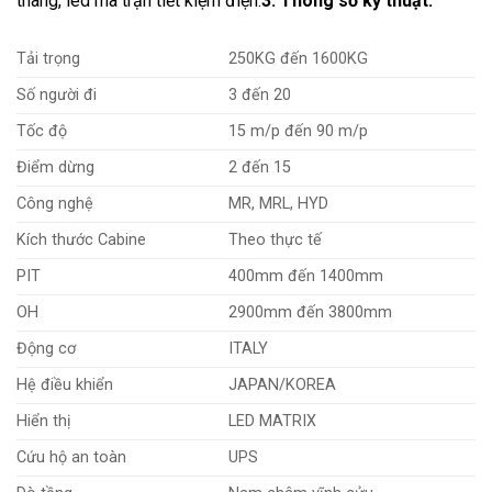
thang, led ma trận tiết kiệm điện.
3. Thông số kỹ thuật:
Tải trọng
250KG đến 1600KG
Số người đi
3 đến 20
Tốc độ
15 m/p đến 90 m/p
Điểm dừng
2 đến 15
Công nghệ
MR, MRL, HYD
Kích thước Cabine
Theo thực tế
PIT
400mm đến 1400mm
OH
2900mm đến 3800mm
Động cơ
ITALY
Hệ điều khiển
JAPAN/KOREA
Hiển thị
LED MATRIX
Cứu hộ an toàn
UPS