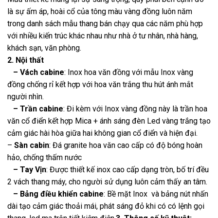
là sự ấm áp, hoài cổ của tông màu vàng đồng luôn năm
trong danh sách mẫu thang bán chạy qua các năm phù hợp
với nhiều kiến trúc khác nhau như nhà ở tư nhân, nhà hàng,
khách sạn, văn phòng.
2. Nội thất
– Vách cabine
: Inox hoa văn đồng với mẫu Inox vàng
đồng chống rỉ kết hợp với hoa văn trắng thu hút ánh mắt
người nhìn.
– Trần cabine
: Đi kèm với Inox vàng đồng này là trần hoa
văn cổ điển kết hợp Mica + ánh sáng đèn Led vàng trắng tạo
cảm giác hài hòa giữa hai không gian cổ điển và hiện đại.
–
Sàn cabin
: Đá granite hoa văn cao cấp có độ bóng hoàn
hảo, chống thấm nước
– Tay Vịn
: Được thiết kế inox cao cấp dạng tròn, bố trí đều
2 vách thang máy, cho người sử dụng luôn cảm thấy an tâm.
– Bảng điều khiển cabine
: Bề mặt Inox và bảng nút nhấn
dài tạo cảm giác thoải mái, phát sáng đỏ khi có có lệnh gọi