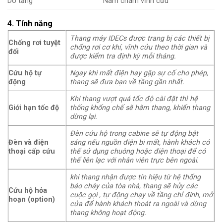
Dò tầng
Nam châm vĩnh cửu
4. Tính năng
Thang máy IDECs được trang bị các thiết bị
Chống rơi tuyệt
chống rơi cơ khí, vĩnh cửu theo thời gian và
đối
được kiểm tra định kỳ mỗi tháng.
Cứu hộ tự
Ngay khi mất điện hay gặp sự cố cho phép,
động
thang sẽ đưa bạn về tầng gần nhất.
Khi thang vượt quá tốc độ cài đặt thì hệ
Giới hạn tốc độ
thống khống chế sẽ hãm thang, khiến thang
dừng lại.
Đèn cứu hộ trong cabine sẽ tự động bật
Đèn và điện
sáng nếu nguồn điện bi mất, hành khách có
thoại cấp cứu
thể sử dụng chuông hoặc điện thoại để có
thể liên lạc với nhân viên trực bên ngoài.
khi thang nhận được tín hiệu từ hệ thống
báo cháy của tòa nhà, thang sẽ hủy các
Cứu hộ hỏa
cuộc gọi , tự động chạy về tầng chỉ định, mở
hoạn (option)
cửa để hành khách thoát ra ngoài và dừng
thang không hoạt động.