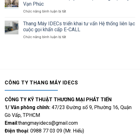
GLORY:
chất
Vạn Phúc
tín
Hào
lượng
tại
Chức năng bình luận bị tắt
ở
Quang
sống
Ninh
Điểm
Của
Thuận
nhấn
Thang Máy IDECs triển khai tư vấn Hệ thống liên lạc
Sự
kiến
Thịnh
cuộc gọi khẩn cấp E-CALL
trúc
Vượng
Chức năng bình luận bị tắt
ở
tại
Và
Thang
phố
Đẳng
Máy
đi
Cấp
IDECs
bộ
triển
thương
khai
mại
tư
Royal
vấn
Vạn
Hệ
Phúc
CÔNG TY THANG MÁY IDECS
thống
liên
lạc
CÔNG TY KỸ THUẬT THƯƠNG MẠI PHÁT TIẾN
cuộc
gọi
1/ Văn phòng chính:
47/23 Đường số 9, Phường 16, Quận
khẩn
Gò Vấp, TPHCM
cấp
Email
:thangmayidecs@gmail.com
E-
CALL
Điện thoại
: 0988 77 03 09 (Mr. Hiếu)