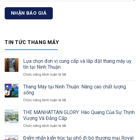
TIN TỨC THANG MÁY
Lựa chọn đơn vị cung cấp và lắp đặt thang máy uy
tín tại Ninh Thuận
Chức năng bình luận bị tắt
ở
Lựa
chọn
Thang Máy tại Ninh Thuận: Nâng cao chất lượng
đơn
sống
vị
Chức năng bình luận bị tắt
ở
cung
Thang
cấp
Máy
THE MANHATTAN GLORY: Hào Quang Của Sự Thịnh
và
tại
lắp
Vượng Và Đẳng Cấp
Ninh
đặt
Chức năng bình luận bị tắt
ở
Thuận:
thang
THE
Nâng
máy
MANHATTAN
Điểm nhấn kiến trúc tại phố đi bộ thương mại Royal
cao
uy