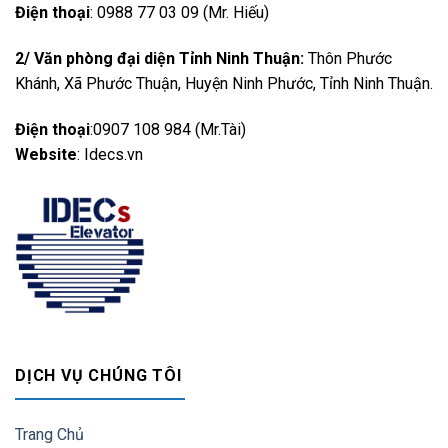
CALL
Điện thoại
: 0988 77 03 09 (Mr. Hiếu)
2/ Văn phòng đại diện Tỉnh Ninh Thuận:
Thôn Phước
Khánh, Xã Phước Thuận, Huyện Ninh Phước, Tỉnh Ninh Thuận.
Điện thoại
:0907 108 984 (Mr.Tài)
Website
: Idecs.vn
DỊCH VỤ CHÚNG TÔI
Trang Chủ