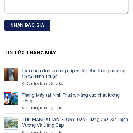
TIN TỨC THANG MÁY
Lựa chọn đơn vị cung cấp và lắp đặt thang máy uy
tín tại Ninh Thuận
Chức năng bình luận bị tắt
ở
Lựa
chọn
Thang Máy tại Ninh Thuận: Nâng cao chất lượng
đơn
sống
vị
Chức năng bình luận bị tắt
ở
cung
Thang
cấp
Máy
THE MANHATTAN GLORY: Hào Quang Của Sự Thịnh
và
tại
lắp
Vượng Và Đẳng Cấp
Ninh
đặt
Chức năng bình luận bị tắt
ở