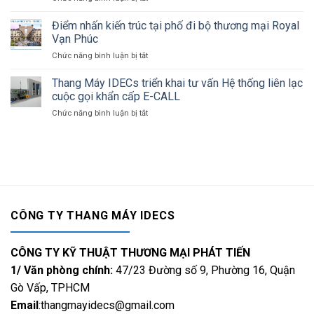
Thuận:
thang
THE
Nâng
máy
MANHATTAN
Điểm nhấn kiến trúc tại phố đi bộ thương mại Royal
cao
uy
GLORY:
chất
Vạn Phúc
tín
Hào
lượng
tại
Chức năng bình luận bị tắt
ở
Quang
sống
Ninh
Điểm
Của
Thuận
nhấn
Thang Máy IDECs triển khai tư vấn Hệ thống liên lạc
Sự
kiến
Thịnh
cuộc gọi khẩn cấp E-CALL
trúc
Vượng
Chức năng bình luận bị tắt
ở
tại
Và
Thang
phố
Đẳng
Máy
đi
Cấp
IDECs
bộ
triển
thương
khai
mại
tư
Royal
vấn
Vạn
Hệ
Phúc
CÔNG TY THANG MÁY IDECS
thống
liên
lạc
CÔNG TY KỸ THUẬT THƯƠNG MẠI PHÁT TIẾN
cuộc
gọi
1/ Văn phòng chính:
47/23 Đường số 9, Phường 16, Quận
khẩn
Gò Vấp, TPHCM
cấp
Email
:thangmayidecs@gmail.com
E-