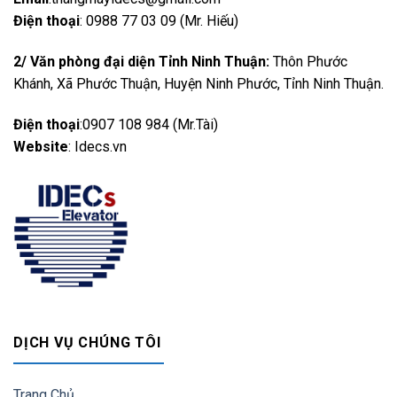
CALL
Điện thoại
: 0988 77 03 09 (Mr. Hiếu)
2/ Văn phòng đại diện Tỉnh Ninh Thuận:
Thôn Phước
Khánh, Xã Phước Thuận, Huyện Ninh Phước, Tỉnh Ninh Thuận.
Điện thoại
:0907 108 984 (Mr.Tài)
Website
: Idecs.vn
DỊCH VỤ CHÚNG TÔI
Trang Chủ