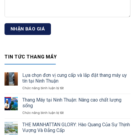
TIN TỨC THANG MÁY
Lựa chọn đơn vị cung cấp và lắp đặt thang máy uy
tín tại Ninh Thuận
Chức năng bình luận bị tắt
ở
Lựa
chọn
Thang Máy tại Ninh Thuận: Nâng cao chất lượng
đơn
sống
vị
Chức năng bình luận bị tắt
ở
cung
Thang
cấp
Máy
THE MANHATTAN GLORY: Hào Quang Của Sự Thịnh
và
tại
lắp
Vượng Và Đẳng Cấp
Ninh
đặt