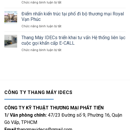
Chức năng bình luận bị tắt
ở
Thuận:
thang
THE
Nâng
máy
MANHATTAN
Điểm nhấn kiến trúc tại phố đi bộ thương mại Royal
cao
uy
GLORY:
chất
Vạn Phúc
tín
Hào
lượng
tại
Chức năng bình luận bị tắt
ở
Quang
sống
Ninh
Điểm
Của
Thuận
nhấn
Thang Máy IDECs triển khai tư vấn Hệ thống liên lạc
Sự
kiến
Thịnh
cuộc gọi khẩn cấp E-CALL
trúc
Vượng
Chức năng bình luận bị tắt
ở
tại
Và
Thang
phố
Đẳng
Máy
đi
Cấp
IDECs
bộ
triển
thương
khai
mại
tư
Royal
vấn
Vạn
Hệ
Phúc
CÔNG TY THANG MÁY IDECS
thống
liên
lạc
CÔNG TY KỸ THUẬT THƯƠNG MẠI PHÁT TIẾN
cuộc
gọi
1/ Văn phòng chính:
47/23 Đường số 9, Phường 16, Quận
khẩn
Gò Vấp, TPHCM
cấp
Email
:thangmayidecs@gmail.com
E-