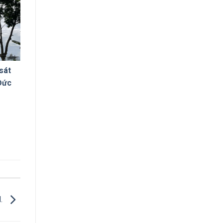
sát
Đức
M.