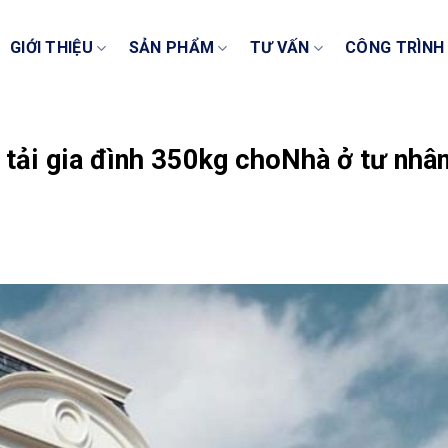
GIỚI THIỆU
SẢN PHẨM
TƯ VẤN
CÔNG TRÌNH
 tải gia đình 350kg choNhà ở tư nhâ