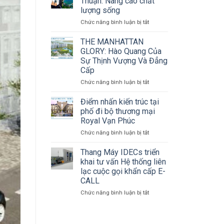
Thuận: Nâng cao chất
vị
lượng sống
cung
Chức năng bình luận bị tắt
ở
cấp
Thang
và
Máy
lắp
THE MANHATTAN
tại
đặt
GLORY: Hào Quang Của
Ninh
thang
Sự Thịnh Vượng Và Đẳng
Thuận:
máy
Cấp
Nâng
uy
cao
Chức năng bình luận bị tắt
tín
ở
chất
tại
THE
lượng
Ninh
MANHATTAN
Điểm nhấn kiến trúc tại
sống
Thuận
GLORY:
phố đi bộ thương mại
Hào
Royal Vạn Phúc
Quang
Chức năng bình luận bị tắt
ở
Của
Điểm
Sự
nhấn
Thịnh
Thang Máy IDECs triển
kiến
Vượng
khai tư vấn Hệ thống liên
trúc
Và
lạc cuộc gọi khẩn cấp E-
tại
Đẳng
CALL
phố
Cấp
đi
Chức năng bình luận bị tắt
ở
bộ
Thang
thương
Máy
mại
IDECs