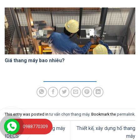
Giá thang máy bao nhiêu?
This entry was posted in
tư vấn chọn thang máy
. Bookmark the
permalink
.
0988770309
Dịch vụ nâng cấp thang máy
Thiết kế, xây dựng hố thang
IDECS
máy