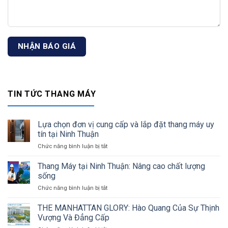
TIN TỨC THANG MÁY
Lựa chọn đơn vị cung cấp và lắp đặt thang máy uy
tín tại Ninh Thuận
Chức năng bình luận bị tắt
ở
Lựa
chọn
Thang Máy tại Ninh Thuận: Nâng cao chất lượng
đơn
sống
vị
Chức năng bình luận bị tắt
ở
cung
Thang
cấp
Máy
THE MANHATTAN GLORY: Hào Quang Của Sự Thịnh
và
tại
lắp
Vượng Và Đẳng Cấp
Ninh
đặt