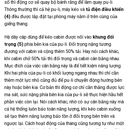
số thì động cơ sẽ quay bộ bánh răng để làm quay pu-li.
Thông thường thì cả hệ pu-li, máy kéo và
tủ điện điều khiển
(4)
đều được lắp đặt tại phòng máy nằm ở trên cùng của
giếng thang.
Hệ dây cáp dùng để kéo cabin được nối vào
khung đối
trọng (5)
phía bên kia của pu-li. Đối trọng nặng tương
đương với cabin và cộng thêm 50% tải. Hay nói cách khác,
khi cabin chở 50% tải thì đối trọng và cabin cân bằng nhau.
Mục đích của việc cân bằng này là để tiết kiệm năng lượng.
Khi hai phía của pu-li có khối lượng ngang nhau thì chỉ cần
thêm một lực nhỏ cũng đủ để pu-li chuyển động hướng bên
này hoặc bên kia. Cơ bản thì động cơ chỉ cần thắng được lực
ma sát, sức nặng phía bên kia của pu-li sẽ thực hiện hầu hết
phần việc còn lại. Nói cách khác, nhờ có sự cân bằng này mà
cả hệ thống luôn bảo toàn năng lượng, khi kéo cabin xuống
sẽ tạo thêm năng lượng bảo tồn ở đối trọng bên trên và
ngược lại. Cách hoạt động của thang cũng tương tự như một