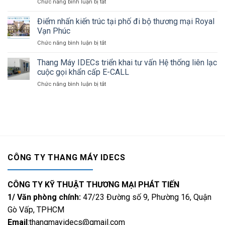
Chức năng bình luận bị tắt
ở
Thuận:
thang
THE
Nâng
máy
MANHATTAN
Điểm nhấn kiến trúc tại phố đi bộ thương mại Royal
cao
uy
GLORY:
chất
Vạn Phúc
tín
Hào
lượng
tại
Chức năng bình luận bị tắt
ở
Quang
sống
Ninh
Điểm
Của
Thuận
nhấn
Thang Máy IDECs triển khai tư vấn Hệ thống liên lạc
Sự
kiến
Thịnh
cuộc gọi khẩn cấp E-CALL
trúc
Vượng
Chức năng bình luận bị tắt
ở
tại
Và
Thang
phố
Đẳng
Máy
đi
Cấp
IDECs
bộ
triển
thương
khai
mại
tư
Royal
vấn
Vạn
Hệ
Phúc
CÔNG TY THANG MÁY IDECS
thống
liên
lạc
CÔNG TY KỸ THUẬT THƯƠNG MẠI PHÁT TIẾN
cuộc
gọi
1/ Văn phòng chính:
47/23 Đường số 9, Phường 16, Quận
khẩn
Gò Vấp, TPHCM
cấp
Email
:thangmayidecs@gmail.com
E-